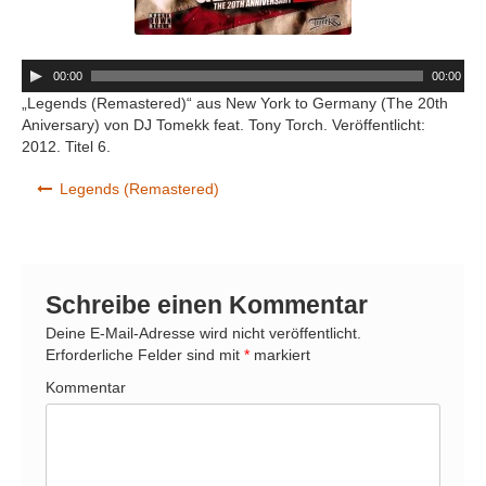
A
00:00
00:00
u
„Legends (Remastered)“ aus New York to Germany (The 20th
d
Aniversary) von DJ Tomekk feat. Tony Torch. Veröffentlicht:
i
2012. Titel 6.
o
-
Beitrags-Navigation
Legends (Remastered)
P
l
a
y
e
Schreibe einen Kommentar
r
Deine E-Mail-Adresse wird nicht veröffentlicht.
Erforderliche Felder sind mit
*
markiert
Kommentar