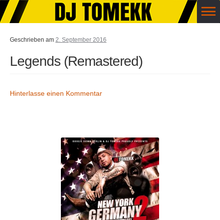
Zur Navigation springen
Springe zum Inhalt
Menü
Geschrieben am
HOME
2. September 2016
Legends (Remastered)
BOOKING
Kommentare
TIMELINE
Hinterlasse einen Kommentar
STORE
BLOG
KASSE
IMPRESSUM