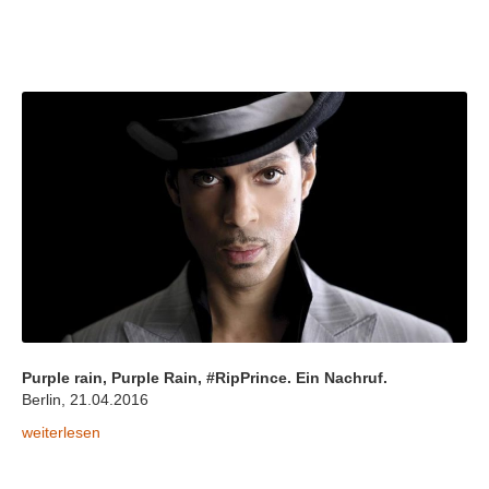
Purple rain, Purple Rain, #RipPrince. Ein Nachruf.
Berlin, 21.04.2016
Purple Rain, Purple Rain #RipPrince, ein Nachruf
weiterlesen