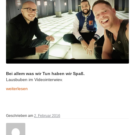
Bei allem was wir Tun haben wir Spaß.
Lausbuben im Videointerwiev.
Lausbuben. #DasGuteLeben
weiterlesen
Geschrieben am
2. Februar 2016