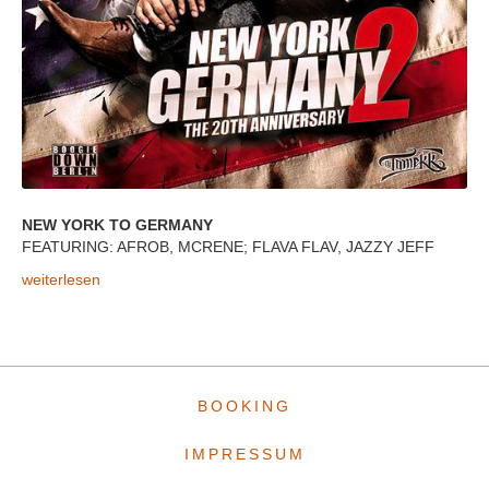
NEW YORK TO GERMANY
FEATURING: AFROB, MCRENE; FLAVA FLAV, JAZZY JEFF
VIDEO: DJ TOMEKK vs GRANDMASTER FLASH
weiterlesen
BOOKING
IMPRESSUM