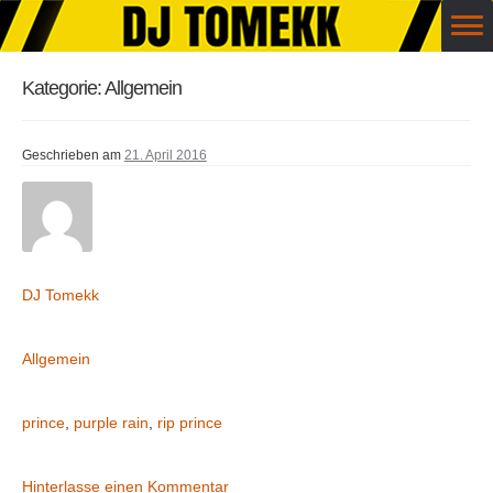
Zur Navigation springen
Springe zum Inhalt
Menü
Kategorie: Allgemein
HOME
BOOKING
Geschrieben am
21. April 2016
TIMELINE
STORE
Geschrieben von
DJ Tomekk
BLOG
Abgelegt in
Allgemein
KASSE
Markiert
prince
,
purple rain
,
rip prince
IMPRESSUM
Kommentare
Hinterlasse einen Kommentar