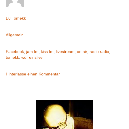
Geschrieben von
DJ Tomekk
Abgelegt in
Allgemein
Markiert
Facebook
,
jam fm
,
kiss fm
,
livestream
,
on air
,
radio radio
,
tomekk
,
wdr einslive
Kommentare
Hinterlasse einen Kommentar